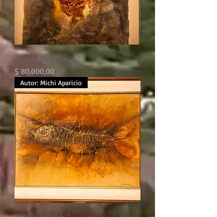
"Figura Petrificada"
Precio
$ 80.000,00
Autor: Michi Aparicio
"Pez Petrificado"