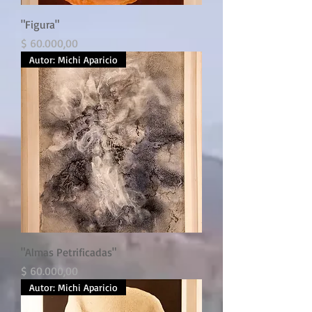
"Figura"
Precio
$ 60.000,00
Autor: Michi Aparicio
"Almas Petrificadas"
Precio
$ 60.000,00
Autor: Michi Aparicio