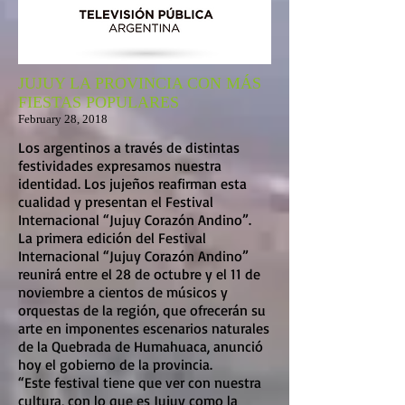
JUJUY LA PROVINCIA CON MÁS
FIESTAS POPULARES
February 28, 2018
Los argentinos a través de distintas
festividades expresamos nuestra
identidad. Los jujeños reafirman esta
cualidad y presentan el Festival
Internacional “Jujuy Corazón Andino”.
La primera edición del Festival
Internacional “Jujuy Corazón Andino”
reunirá entre el 28 de octubre y el 11 de
noviembre a cientos de músicos y
orquestas de la región, que ofrecerán su
arte en imponentes escenarios naturales
de la Quebrada de Humahuaca, anunció
hoy el gobierno de la provincia.
“Este festival tiene que ver con nuestra
cultura, con lo que es Jujuy como la