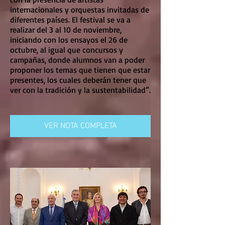
internacionales y orquestas invitadas de
diferentes países. El festival se va a
realizar del 3 al 10 de noviembre,
iniciando con los ensayos el 26 de
octubre, al igual que concursos y
campañas, donde alumnos van a poder
proponer los temas que tienen que estar
presentes, los cuales deberán tener que
ver con la tradición y la sustentabilidad”.
VER NOTA COMPLETA