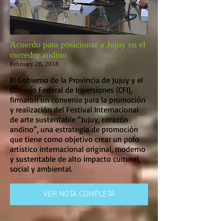
Acuerdo para posicionar a Jujuy en el
corredor andino
February 28, 2018
El Gobierno de la Provincia de Jujuy y el
Consejo Federal de Inversiones (CFI),
firmaron un convenio para la promoción
y realización del Festival Internacional
de arte sustentable “Jujuy, corazón
andino”, una estrategia de promoción
que tiene como objetivo crear un polo
artístico internacional original, moderno
y sustentable de alto impacto cultural,
social y ambiental.
VER NOTA COMPLETA