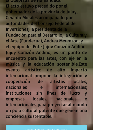
la Quebrada de Humahuaca.
El acto estuvo precedido por el
gobernador de la provincia de Jujuy,
Gerardo Morales acompañado por
autoridades del Consejo Federal de
Inversiones; la presidenta de la
Fundación para el Desarrollo, la Cultura y
el Arte (Fundecua), Andrea Merenzon, y
el equipo del Ente Jujuy Corazón Andino.
Jujuy Corazón Andino, es un punto de
encuentro para las artes, con eje en la
música y la educación sostenible.Este
evento artístico de alto impacto
internacional propone la integración y
cooperación de artistas locales,
nacionales e internacionales;
instituciones sin fines de lucro y
empresas locales, nacionales e
internacionales para proyectar al mundo
un polo cultural potente que genere una
conciencia sustentable.