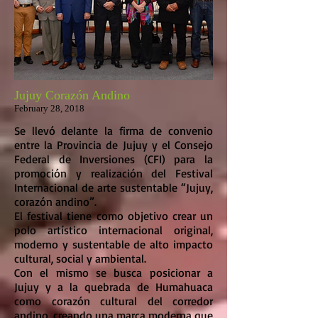
Jujuy Corazón Andino
February 28, 2018
Se llevó delante la firma de convenio
entre la Provincia de Jujuy y el Consejo
Federal de Inversiones (CFI) para la
promoción y realización del Festival
Internacional de arte sustentable “Jujuy,
corazón andino”.
El festival tiene como objetivo crear un
polo artístico internacional original,
moderno y sustentable de alto impacto
cultural, social y ambiental.
Con el mismo se busca posicionar a
Jujuy y a la quebrada de Humahuaca
como corazón cultural del corredor
andino, creando una marca moderna que