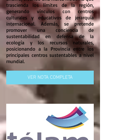
trascienda los límites de la región,
generando vínculos con centros
culturales y educativos de jerarquía
internacional. Además, se pretende
promover una conciencia de
sustentabilidad en defensa de la
ecología y los recursos naturales,
posicionando a la Provincia entre los
principales centros sustentables a nivel
mundial.
VER NOTA COMPLETA